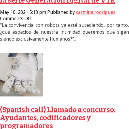
la serie Generación Digital de VTR
May 10, 2021 5:18 pm
Published by
carmina.rodriguez
on
Comments Off
Directora
“La convivencia con robots ya está sucediendo, por tanto,
RobotLAB
¿qué espacios de nuestra intimidad queremos que sigan
UAI
siendo exclusivamente humanos?”...
participa
en
la
serie
Generación
Digital
de
VTR
(Spanish call) Llamado a concurso:
Ayudantes, codificadores y
programadores