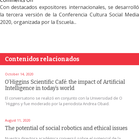
Comments Off
Revive
Con destacados expositores internacionales, se desarrolló
el
la tercera versión de la Conferencia Cultura Social Media
día
2020, organizada por la Escuela...
sobre
robótica
social
durante
la
Contenidos relacionados
conferencia
Cultura
Social
October 14, 2020
Media
O’Higgins Scientific Café: the impact of Artificial
Intelligence in today’s world
2020
El conversatorio se realizó en conjunto con la Universidad de O
´Higgins y fue moderado por la periodista Andrea Obaid.
August 11, 2020
The potential of social robotics and ethical issues
Nuestra directora académica conversó sobre el potencial de la