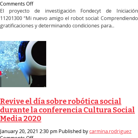
on
Comments Off
(Español)
El proyecto de investigación Fondecyt de Iniciación
Convocatoria
11201300 “Mi nuevo amigo el robot social: Comprendiendo
Tesista
gratificaciones y determinando condiciones para...
2021:
Plazo
de
postulación
5
de
abril
Revive el día sobre robótica social
durante la conferencia Cultura Social
Media 2020
January 20, 2021 2:30 pm
Published by
carmina.rodriguez
on