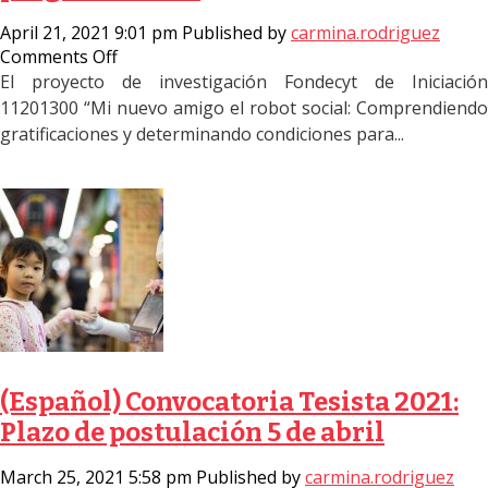
April 21, 2021 9:01 pm
Published by
carmina.rodriguez
on
Comments Off
(Spanish
El proyecto de investigación Fondecyt de Iniciación
call)
11201300 “Mi nuevo amigo el robot social: Comprendiendo
Llamado
gratificaciones y determinando condiciones para...
a
concurso:
Ayudantes,
codificadores
y
programadores
(Español) Convocatoria Tesista 2021:
Plazo de postulación 5 de abril
March 25, 2021 5:58 pm
Published by
carmina.rodriguez