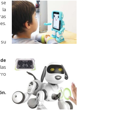
 se
 la
ras
es.
 su
 de
las
rro
ón.
edo