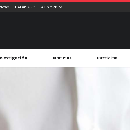
otecas
UAI en 360°
A un click
nvestigación
Noticias
Participa