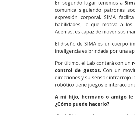
En segundo lugar tenemos a
Sim
comunica siguiendo patrones soc
expresión corporal. SIMA facilit
habilidades, lo que motiva a los
Además, es capaz de mover sus mano
El diseño de SIMA es un cuerpo imp
inteligencia es brindada por una apl
Por último, el Lab contará con un
r
control de gestos.
Con un movimi
direcciones y su sensor infrarrojo 
robótico tiene juegos e interaccione
A mi hijo, hermano o amigo le e
¿Cómo puede hacerlo?
¡Genial! Nos puedes contactar a la 
Soy un investigador/estudian