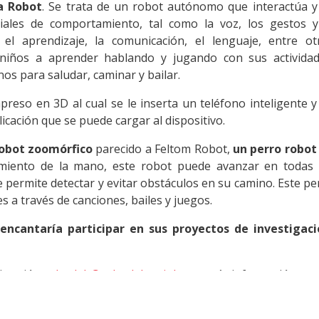
a Robot
. Se trata de un robot autónomo que interactúa y
iales de comportamiento, tal como la voz, los gestos y
a el aprendizaje, la comunicación, el lenguaje, entre ot
 niños a aprender hablando y jugando con sus actividad
s para saludar, caminar y bailar.
reso en 3D al cual se le inserta un teléfono inteligente y
icación que se puede cargar al dispositivo.
obot zoomórfico
parecido a Feltom Robot,
un perro robot
ento de la mano, este robot puede avanzar en todas 
le permite detectar y evitar obstáculos en su camino. Este pe
s a través de canciones, bailes y juegos.
ncantaría participar en sus proyectos de investigaci
dirección
robotlab@robotlab.uai.cl
para más información.
te y me gustaría colaborar con RobotLAB, como pu