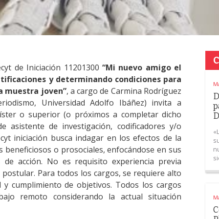
C
ecyt de Iniciación 11201300
“Mi nuevo amigo el
tificaciones y determinando condiciones para
Ma
na muestra joven”
, a cargo de Carmina Rodríguez
D
riodismo, Universidad Adolfo Ibáñez) invita a
p
ster o superior (o próximos a completar dicho
D
e asistente de investigación, codificadores y/o
«
yt iniciación busca indagar en los efectos de la
s
s beneficiosos o prosociales, enfocándose en sus
n
s
es de acción. No es requisito experiencia previa
postular. Para todos los cargos, se requiere alto
ad y cumplimiento de objetivos. Todos los cargos
abajo remoto considerando la actual situación
Ma
C