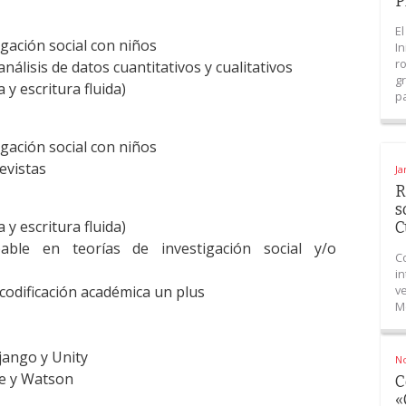
P
E
gación social con niños
I
r
álisis de datos cuantitativos y cualitativos
g
 y escritura fluida)
pa
gación social con niños
evistas
Ja
R
s
 y escritura fluida)
C
ble en teorías de investigación social y/o
C
in
ve
codificación académica un plus
Me
jango y Unity
N
se y Watson
C
«