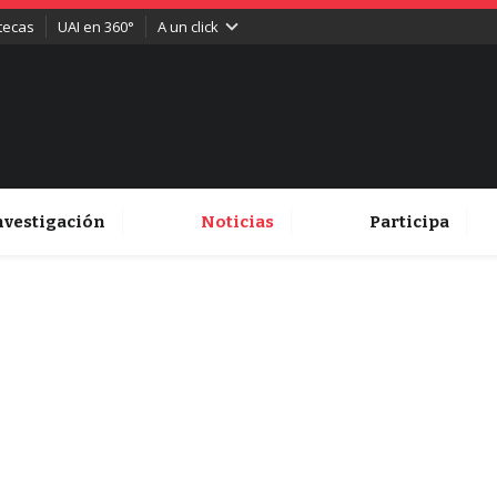
otecas
UAI en 360°
A un click
nvestigación
Noticias
Participa