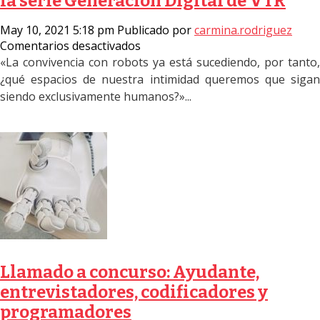
la serie Generación Digital de VTR
May 10, 2021 5:18 pm
Publicado por
carmina.rodriguez
en
Comentarios desactivados
Directora
«La convivencia con robots ya está sucediendo, por tanto,
RobotLAB
¿qué espacios de nuestra intimidad queremos que sigan
UAI
siendo exclusivamente humanos?»...
participa
en
la
serie
Generación
Digital
de
VTR
Llamado a concurso: Ayudante,
entrevistadores, codificadores y
programadores