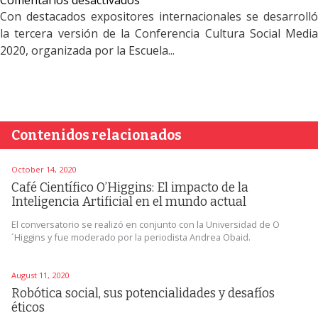
Comentarios desactivados
Revive
Con destacados expositores internacionales se desarrolló
el
la tercera versión de la Conferencia Cultura Social Media
día
2020, organizada por la Escuela...
sobre
robótica
social
durante
la
Contenidos relacionados
Conferencia
Cultura
Social
October 14, 2020
Media
Café Científico O’Higgins: El impacto de la
Inteligencia Artificial en el mundo actual
2020
El conversatorio se realizó en conjunto con la Universidad de O
´Higgins y fue moderado por la periodista Andrea Obaid.
August 11, 2020
Robótica social, sus potencialidades y desafíos
éticos