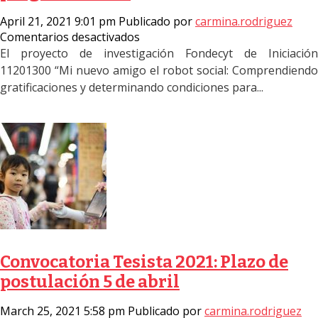
April 21, 2021 9:01 pm
Publicado por
carmina.rodriguez
en
Comentarios desactivados
Llamado
El proyecto de investigación Fondecyt de Iniciación
a
11201300 “Mi nuevo amigo el robot social: Comprendiendo
concurso:
gratificaciones y determinando condiciones para...
Ayudante,
entrevistadores,
codificadores
y
programadores
Convocatoria Tesista 2021: Plazo de
postulación 5 de abril
March 25, 2021 5:58 pm
Publicado por
carmina.rodriguez