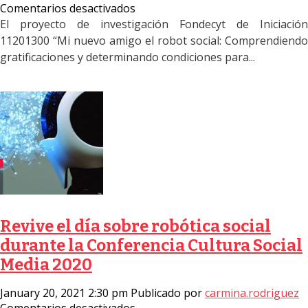
en
Comentarios desactivados
Convocatoria
El proyecto de investigación Fondecyt de Iniciación
Tesista
11201300 “Mi nuevo amigo el robot social: Comprendiendo
2021:
gratificaciones y determinando condiciones para...
Plazo
de
postulación
5
de
abril
Revive el día sobre robótica social
durante la Conferencia Cultura Social
Media 2020
January 20, 2021 2:30 pm
Publicado por
carmina.rodriguez
en